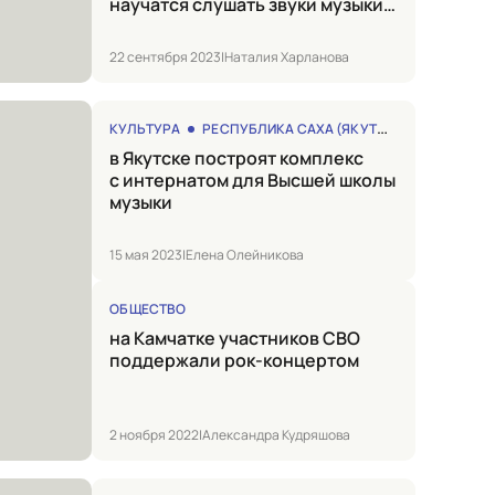
научатся слушать звуки музыки
на улицах города
22 сентября 2023
|
Наталия Харланова
КУЛЬТУРА
РЕСПУБЛИКА САХА (ЯКУТИЯ)
в Якутске построят комплекс
с интернатом для Высшей школы
музыки
15 мая 2023
|
Елена Олейникова
ОБЩЕСТВО
на Камчатке участников СВО
поддержали рок-концертом
2 ноября 2022
|
Александра Кудряшова