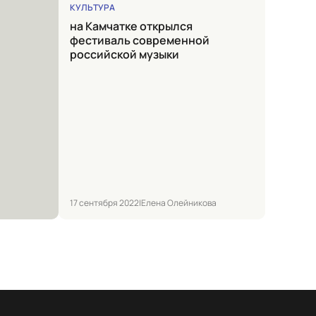
КУЛЬТУРА
на Камчатке открылся
фестиваль современной
российской музыки
17 сентября 2022
|
Елена Олейникова