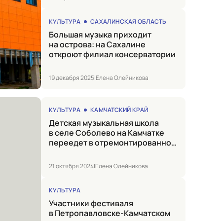
КУЛЬТУРА
САХАЛИНСКАЯ ОБЛАСТЬ
Большая музыка приходит
на острова: на Сахалине
откроют филиал консерватории
19 декабря 2025
|
Елена Олейникова
КУЛЬТУРА
КАМЧАТСКИЙ КРАЙ
Детская музыкальная школа
в селе Соболево на Камчатке
переедет в отремонтированное
здание
21 октября 2024
|
Елена Олейникова
КУЛЬТУРА
Участники фестиваля
в Петропавловске-Камчатском