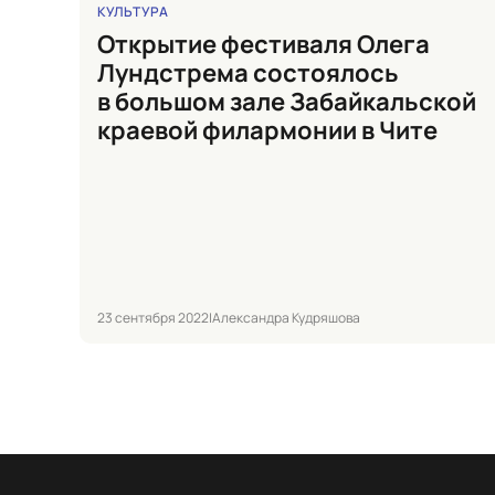
КУЛЬТУРА
Открытие фестиваля Олега
Лундстрема состоялось
в большом зале Забайкальской
краевой филармонии в Чите
23 сентября 2022
|
Александра Кудряшова